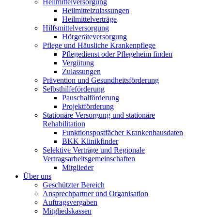
Heilmittelversorgung
Heilmittelzulassungen
Heilmittelverträge
Hilfsmittelversorgung
Hörgeräteversorgung
Pflege und Häusliche Krankenpflege
Pflegedienst oder Pflegeheim finden
Vergütung
Zulassungen
Prävention und Gesundheitsförderung
Selbsthilfeförderung
Pauschalförderung
Projektförderung
Stationäre Versorgung und stationäre
Rehabilitation
Funktionspostfächer Krankenhausdaten
BKK Klinikfinder
Selektive Verträge und Regionale
Vertragsarbeitsgemeinschaften
Mitglieder
Über uns
Geschützter Bereich
Ansprechpartner und Organisation
Auftragsvergaben
Mitgliedskassen