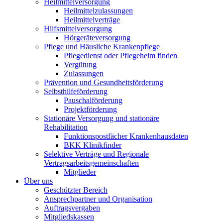
Heilmittelversorgung
Heilmittelzulassungen
Heilmittelverträge
Hilfsmittelversorgung
Hörgeräteversorgung
Pflege und Häusliche Krankenpflege
Pflegedienst oder Pflegeheim finden
Vergütung
Zulassungen
Prävention und Gesundheitsförderung
Selbsthilfeförderung
Pauschalförderung
Projektförderung
Stationäre Versorgung und stationäre
Rehabilitation
Funktionspostfächer Krankenhausdaten
BKK Klinikfinder
Selektive Verträge und Regionale
Vertragsarbeitsgemeinschaften
Mitglieder
Über uns
Geschützter Bereich
Ansprechpartner und Organisation
Auftragsvergaben
Mitgliedskassen