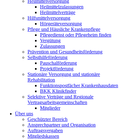
Heilmittelversorgung
Heilmittelzulassungen
Heilmittelverträge
Hilfsmittelversorgung
Hörgeräteversorgung
Pflege und Häusliche Krankenpflege
Pflegedienst oder Pflegeheim finden
Vergütung
Zulassungen
Prävention und Gesundheitsförderung
Selbsthilfeförderung
Pauschalförderung
Projektförderung
Stationäre Versorgung und stationäre
Rehabilitation
Funktionspostfächer Krankenhausdaten
BKK Klinikfinder
Selektive Verträge und Regionale
Vertragsarbeitsgemeinschaften
Mitglieder
Über uns
Geschützter Bereich
Ansprechpartner und Organisation
Auftragsvergaben
Mitgliedskassen