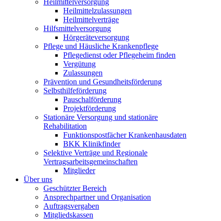
Heilmittelversorgung
Heilmittelzulassungen
Heilmittelverträge
Hilfsmittelversorgung
Hörgeräteversorgung
Pflege und Häusliche Krankenpflege
Pflegedienst oder Pflegeheim finden
Vergütung
Zulassungen
Prävention und Gesundheitsförderung
Selbsthilfeförderung
Pauschalförderung
Projektförderung
Stationäre Versorgung und stationäre
Rehabilitation
Funktionspostfächer Krankenhausdaten
BKK Klinikfinder
Selektive Verträge und Regionale
Vertragsarbeitsgemeinschaften
Mitglieder
Über uns
Geschützter Bereich
Ansprechpartner und Organisation
Auftragsvergaben
Mitgliedskassen