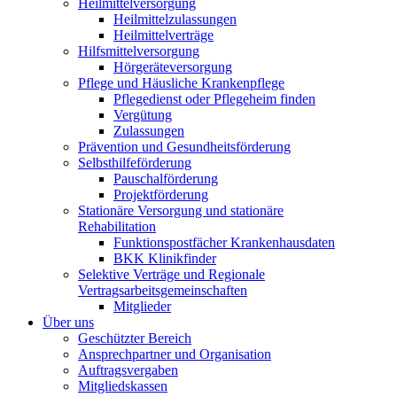
Heilmittelversorgung
Heilmittelzulassungen
Heilmittelverträge
Hilfsmittelversorgung
Hörgeräteversorgung
Pflege und Häusliche Krankenpflege
Pflegedienst oder Pflegeheim finden
Vergütung
Zulassungen
Prävention und Gesundheitsförderung
Selbsthilfeförderung
Pauschalförderung
Projektförderung
Stationäre Versorgung und stationäre
Rehabilitation
Funktionspostfächer Krankenhausdaten
BKK Klinikfinder
Selektive Verträge und Regionale
Vertragsarbeitsgemeinschaften
Mitglieder
Über uns
Geschützter Bereich
Ansprechpartner und Organisation
Auftragsvergaben
Mitgliedskassen