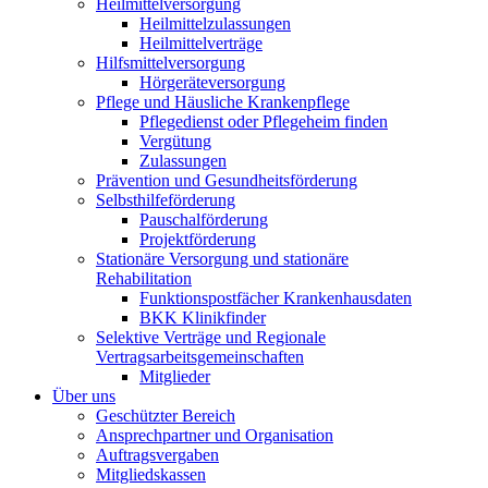
Heilmittelversorgung
Heilmittelzulassungen
Heilmittelverträge
Hilfsmittelversorgung
Hörgeräteversorgung
Pflege und Häusliche Krankenpflege
Pflegedienst oder Pflegeheim finden
Vergütung
Zulassungen
Prävention und Gesundheitsförderung
Selbsthilfeförderung
Pauschalförderung
Projektförderung
Stationäre Versorgung und stationäre
Rehabilitation
Funktionspostfächer Krankenhausdaten
BKK Klinikfinder
Selektive Verträge und Regionale
Vertragsarbeitsgemeinschaften
Mitglieder
Über uns
Geschützter Bereich
Ansprechpartner und Organisation
Auftragsvergaben
Mitgliedskassen