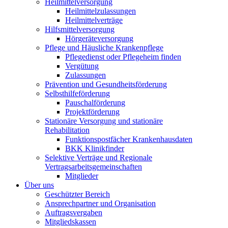
Heilmittelversorgung
Heilmittelzulassungen
Heilmittelverträge
Hilfsmittelversorgung
Hörgeräteversorgung
Pflege und Häusliche Krankenpflege
Pflegedienst oder Pflegeheim finden
Vergütung
Zulassungen
Prävention und Gesundheitsförderung
Selbsthilfeförderung
Pauschalförderung
Projektförderung
Stationäre Versorgung und stationäre
Rehabilitation
Funktionspostfächer Krankenhausdaten
BKK Klinikfinder
Selektive Verträge und Regionale
Vertragsarbeitsgemeinschaften
Mitglieder
Über uns
Geschützter Bereich
Ansprechpartner und Organisation
Auftragsvergaben
Mitgliedskassen