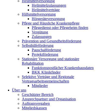
Heilmittelversorgung
Heilmittelzulassungen
Heilmittelverträge
Hilfsmittelversorgung
Hörgeräteversorgung
Pflege und Häusliche Krankenpflege
Pflegedienst oder Pflegeheim finden
Vergütung
Zulassungen
Prävention und Gesundheitsförderung
Selbsthilfeförderung
Pauschalförderung
Projektförderung
Stationäre Versorgung und stationäre
Rehabilitation
Funktionspostfächer Krankenhausdaten
BKK Klinikfinder
Selektive Verträge und Regionale
Vertragsarbeitsgemeinschaften
Mitglieder
Über uns
Geschützter Bereich
Ansprechpartner und Organisation
Auftragsvergaben
Mitgliedskassen